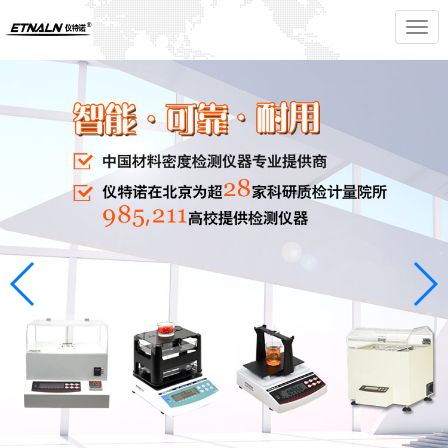
切
换
导
航