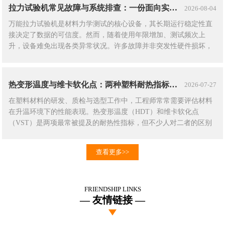
的本征行为。现象：断裂伸长率随速度反向变化大量实验……
拉力试验机常见故障与系统排查：一份面向实验室的维护指南
2026-08-04
万能拉力试验机是材料力学测试的核心设备，其长期运行稳定性直
接决定了数据的可信度。然而，随着使用年限增加、测试频次上
升，设备难免出现各类异常状况。许多故障并非突发性硬件损坏，
而是源于日常维护疏忽或参数配置失当。系统识别常见故障的典型
表征、根源及处置逻辑，是实验室设备管理人员的必备技能。以下
梳理了拉力试验机最常遇到的五类故障现象及其系统化排查……
热变形温度与维卡软化点：两种塑料耐热指标，别再混为一谈
2026-07-27
在塑料材料的研发、质检与选型工作中，工程师常常需要评估材料
在升温环境下的性能表现。热变形温度（HDT）和维卡软化点
（VST）是两项最常被提及的耐热性指标，但不少人对二者的区别
和适用场景存在混淆。两者都反映材料在受热状态下的性能变化，
但测试原理、加载方式和判定逻辑截然不同，数据之间不具有直接
查看更多>>
可比性，更不能互相替代。什么是热变形温度（HDT）……
FRIENDSHIP LINKS
友情链接