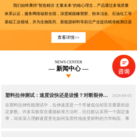
我们始终秉持
"智造精仪·丈量未来"的核心理念，产品通过多项质量
体系认证，服务网络辐射全国，深度赋能橡塑胶、粉末冶金、石油化工等
基础工业领域，并为生物医药、新能源材料等前沿产业提供精准检测仪器
支持。目前已成为300余家科研院所、高等院校及中高端制造企业的深度
查看详情>>
合作伙伴，多款产品被纳入指定采购名录。
公司技术团队以德国工业
4.0标准为参照，将精密机械工艺与智能
化检测技术深度融合，在"品质即尊严"的
智
造哲学指引下，我们持续践
NEWS CENTER
行
"全周期品质管控"和"零距离服务响应"双轨体系，以科学精神丈量品质
新闻中心
高度，用创新动能驱动产业升级，矢志成为科学仪器领域受人尊敬的中国
品牌。
塑料拉伸测试：速度设快还是设慢？对断裂伸长率的影响不可忽视
2026-08-05
在塑料拉伸性能测试中，拉伸速度是一个常被低估却至关重要的设
定参数。许多实验室在遵循标准方法时，往往默认采用一个固定速
率，却未深入理解速度变化如何实质性地改变材料的力学响应。事
实上，同一批试样，仅因拉伸速度不同，断裂伸长率可能相差数倍
——这不是材料变了，而是测试条件揭示了材料在不同变形速率下